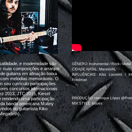
rsatilidade, e modernidade são
GÊNERO: Instrumental / Rock / Metal /
 suas composições e arranjos
CIDADE NATAL: Maceió/AL
s de guitarra em afinação baixa
INFLUÊNCIAS: Kiko Loureiro / Int
s com melodias memoráveis. O
Friedman
em seu currículo participações
ores concursos internacionais
nez 2013, JTC 2015, Kiesel
he rendendo uma participação
PRODUÇÃO: Henrique López @From
da banda americana Mutiny
MIX STYLE: Issues
vindos do guitarrista Kiko
/Megadeth).