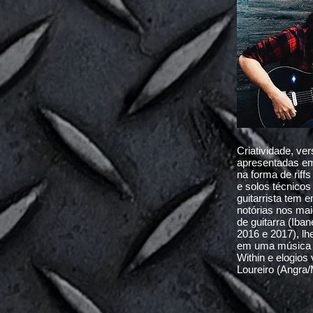
Criatividade, ve
apresentadas em
na forma de riff
e solos técnico
guitarrista tem 
notórias nos mai
de guitarra (Iba
2016 e 2017), l
em uma música 
Within e elogios 
Loureiro (Angra