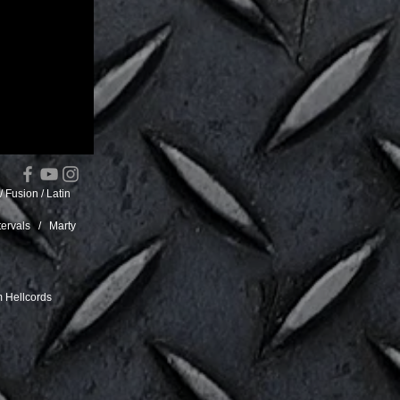
 Fusion / Latin
ervals / Marty
 Hellcords